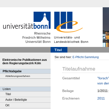
Titel
Sie sind hier:
E-Pflicht-Sammlung
Elektronische Publikationen aus
dem Regierungsbezirk Köln
Titelaufnahme
Pflichtabgabe
Ablieferungsverfahren
Gesamttitel
"forsch
von der
Listen
Beilage
1/2011
Titel
Erschienen
2011
Autor / Beteiligte
Ort