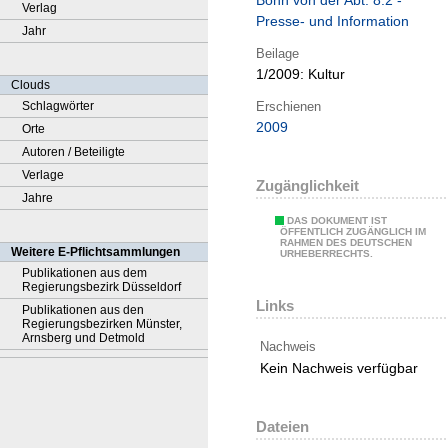
Bonn von der Abt. 8.2 -
Verlag
Presse- und Information
Jahr
Beilage
1/2009:
Kultur
Clouds
Erschienen
Schlagwörter
2009
Orte
Autoren / Beteiligte
Verlage
Zugänglichkeit
Jahre
DAS DOKUMENT IST
ÖFFENTLICH ZUGÄNGLICH IM
RAHMEN DES DEUTSCHEN
Weitere E-Pflichtsammlungen
URHEBERRECHTS.
Publikationen aus dem
Regierungsbezirk Düsseldorf
Links
Publikationen aus den
Regierungsbezirken Münster,
Arnsberg und Detmold
Nachweis
Kein Nachweis verfügbar
Dateien