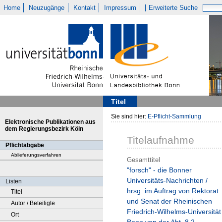
Home
Neuzugänge
Kontakt
Impressum
Erweiterte Suche
Titel
Sie sind hier:
E-Pflicht-Sammlung
Elektronische Publikationen aus
dem Regierungsbezirk Köln
Titelaufnahme
Pflichtabgabe
Ablieferungsverfahren
Gesamttitel
"forsch" - die Bonner
Universitäts-Nachrichten /
Listen
hrsg. im Auftrag von Rektorat
Titel
und Senat der Rheinischen
Autor / Beteiligte
Friedrich-Wilhelms-Universität
Ort