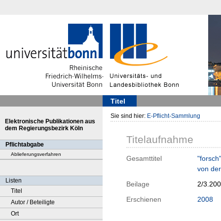
Titel
Sie sind hier:
E-Pflicht-Sammlung
Elektronische Publikationen aus
dem Regierungsbezirk Köln
Titelaufnahme
Pflichtabgabe
Ablieferungsverfahren
Gesamttitel
"forsch
von der
Listen
Beilage
2/3.20
Titel
Erschienen
2008
Autor / Beteiligte
Ort