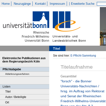
Home
Neuzugänge
Kontakt
Impressum
Erweiterte Suche
Titel
Sie sind hier:
E-Pflicht-Sammlung
Elektronische Publikationen aus
dem Regierungsbezirk Köln
Titelaufnahme
Pflichtabgabe
Ablieferungsverfahren
Gesamttitel
"forsch" - die Bonner
Universitäts-Nachrichten /
Listen
hrsg. im Auftrag von Rektorat
Titel
und Senat der Rheinischen
Autor / Beteiligte
Friedrich-Wilhelms-Universität
Ort