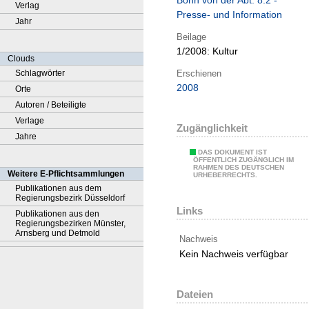
Bonn von der Abt. 8.2 -
Verlag
Presse- und Information
Jahr
Beilage
1/2008:
Kultur
Clouds
Erschienen
Schlagwörter
2008
Orte
Autoren / Beteiligte
Verlage
Zugänglichkeit
Jahre
DAS DOKUMENT IST
ÖFFENTLICH ZUGÄNGLICH IM
RAHMEN DES DEUTSCHEN
Weitere E-Pflichtsammlungen
URHEBERRECHTS.
Publikationen aus dem
Regierungsbezirk Düsseldorf
Links
Publikationen aus den
Regierungsbezirken Münster,
Arnsberg und Detmold
Nachweis
Kein Nachweis verfügbar
Dateien