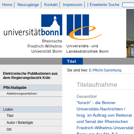
Home
Neuzugänge
Kontakt
Impressum
Erweiterte Suche
Titel
Sie sind hier:
E-Pflicht-Sammlung
Elektronische Publikationen aus
dem Regierungsbezirk Köln
Titelaufnahme
Pflichtabgabe
Ablieferungsverfahren
Gesamttitel
"forsch" - die Bonner
Universitäts-Nachrichten /
Listen
hrsg. im Auftrag von Rektorat
Titel
und Senat der Rheinischen
Autor / Beteiligte
Friedrich-Wilhelms-Universität
Ort