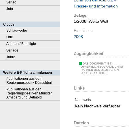
Bonn von der Abt. 8.2 -
Verlag
Presse- und Information
Jahr
Beilage
1/2008:
Weite Welt
Clouds
Erschienen
Schlagwörter
2008
Orte
Autoren / Beteiligte
Verlage
Zugänglichkeit
Jahre
DAS DOKUMENT IST
ÖFFENTLICH ZUGÄNGLICH IM
RAHMEN DES DEUTSCHEN
Weitere E-Pflichtsammlungen
URHEBERRECHTS.
Publikationen aus dem
Regierungsbezirk Düsseldorf
Links
Publikationen aus den
Regierungsbezirken Münster,
Arnsberg und Detmold
Nachweis
Kein Nachweis verfügbar
Dateien