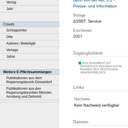
Bonn von der Abt. 8.2 -
Verlag
Presse- und Information
Jahr
Beilage
2/2007:
Service
Clouds
Erschienen
Schlagwörter
2007
Orte
Autoren / Beteiligte
Verlage
Zugänglichkeit
Jahre
DAS DOKUMENT IST
ÖFFENTLICH ZUGÄNGLICH IM
RAHMEN DES DEUTSCHEN
Weitere E-Pflichtsammlungen
URHEBERRECHTS.
Publikationen aus dem
Regierungsbezirk Düsseldorf
Links
Publikationen aus den
Regierungsbezirken Münster,
Arnsberg und Detmold
Nachweis
Kein Nachweis verfügbar
Dateien