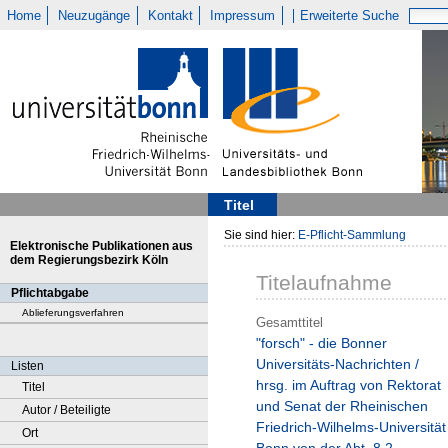
Home
Neuzugänge
Kontakt
Impressum
Erweiterte Suche
Titel
Sie sind hier:
E-Pflicht-Sammlung
Elektronische Publikationen aus
dem Regierungsbezirk Köln
Titelaufnahme
Pflichtabgabe
Ablieferungsverfahren
Gesamttitel
"forsch" - die Bonner
Universitäts-Nachrichten /
Listen
hrsg. im Auftrag von Rektorat
Titel
und Senat der Rheinischen
Autor / Beteiligte
Friedrich-Wilhelms-Universität
Ort