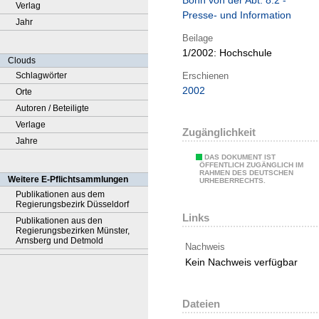
Bonn von der Abt. 8.2 -
Verlag
Presse- und Information
Jahr
Beilage
1/2002:
Hochschule
Clouds
Erschienen
Schlagwörter
2002
Orte
Autoren / Beteiligte
Verlage
Zugänglichkeit
Jahre
DAS DOKUMENT IST
ÖFFENTLICH ZUGÄNGLICH IM
RAHMEN DES DEUTSCHEN
Weitere E-Pflichtsammlungen
URHEBERRECHTS.
Publikationen aus dem
Regierungsbezirk Düsseldorf
Links
Publikationen aus den
Regierungsbezirken Münster,
Arnsberg und Detmold
Nachweis
Kein Nachweis verfügbar
Dateien