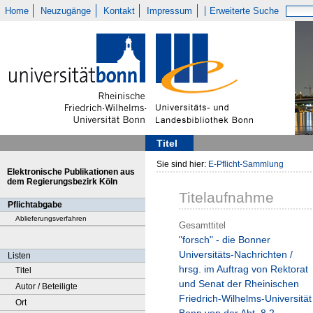
Home
Neuzugänge
Kontakt
Impressum
Erweiterte Suche
Titel
Sie sind hier:
E-Pflicht-Sammlung
Elektronische Publikationen aus
dem Regierungsbezirk Köln
Titelaufnahme
Pflichtabgabe
Ablieferungsverfahren
Gesamttitel
"forsch" - die Bonner
Universitäts-Nachrichten /
Listen
hrsg. im Auftrag von Rektorat
Titel
und Senat der Rheinischen
Autor / Beteiligte
Friedrich-Wilhelms-Universität
Ort