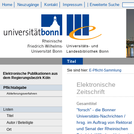
Home
Neuzugänge
Kontakt
Impressum
Erweiterte Suche
Titel
Sie sind hier:
E-Pflicht-Sammlung
Elektronische Publikationen aus
dem Regierungsbezirk Köln
Elektronische
Pflichtabgabe
Zeitschrift
Ablieferungsverfahren
Gesamttitel
Listen
"forsch" - die Bonner
Titel
Universitäts-Nachrichten /
hrsg. im Auftrag von Rektorat
Autor / Beteiligte
und Senat der Rheinischen
Ort