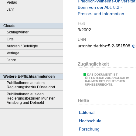
Friedrich-Wilhelms-Universität
Verlag
Bonn von der Abt. 8.2 -
Jahr
Presse- und Information
Heft
Clouds
3/2002
Schlagwörter
Orte
URN
urn:nbn:de:hbz:5:2-651508
Autoren / Beteiligte
Verlage
Jahre
Zugänglichkeit
DAS DOKUMENT IST
Weitere E-Pflichtsammlungen
ÖFFENTLICH ZUGÄNGLICH IM
RAHMEN DES DEUTSCHEN
Publikationen aus dem
URHEBERRECHTS.
Regierungsbezirk Düsseldorf
Publikationen aus den
Regierungsbezirken Münster,
Hefte
Arnsberg und Detmold
Editorial
Hochschule
Forschung