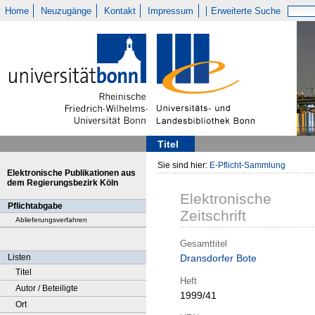
Home
Neuzugänge
Kontakt
Impressum
Erweiterte Suche
Titel
Sie sind hier:
E-Pflicht-Sammlung
Elektronische Publikationen aus
dem Regierungsbezirk Köln
Elektronische
Pflichtabgabe
Zeitschrift
Ablieferungsverfahren
Gesamttitel
Listen
Dransdorfer Bote
Titel
Heft
Autor / Beteiligte
1999/41
Ort