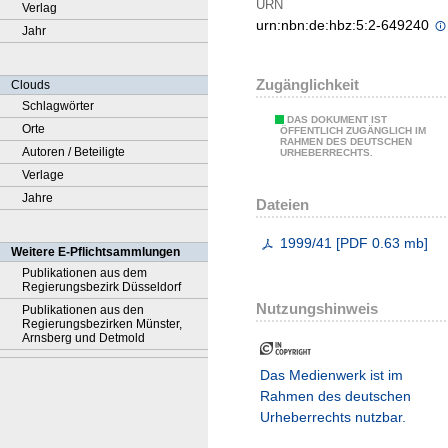
URN
Verlag
urn:nbn:de:hbz:5:2-649240
Jahr
Zugänglichkeit
Clouds
Schlagwörter
DAS DOKUMENT IST
Orte
ÖFFENTLICH ZUGÄNGLICH IM
RAHMEN DES DEUTSCHEN
Autoren / Beteiligte
URHEBERRECHTS.
Verlage
Jahre
Dateien
1999/41
[
PDF
0.63 mb
]
Weitere E-Pflichtsammlungen
Publikationen aus dem
Regierungsbezirk Düsseldorf
Nutzungshinweis
Publikationen aus den
Regierungsbezirken Münster,
Arnsberg und Detmold
Das Medienwerk ist im
Rahmen des deutschen
Urheberrechts nutzbar.