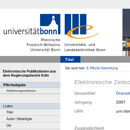
Titel
Sie sind hier:
E-Pflicht-Sammlung
Elektronische Publikationen aus
dem Regierungsbezirk Köln
Elektronische Zeitsc
Pflichtabgabe
Ablieferungsverfahren
Gesamttitel
Dransdo
Jahrgang
2007
Listen
URN
urn:nb
Titel
Autor / Beteiligte
Ort
Zugänglichkeit