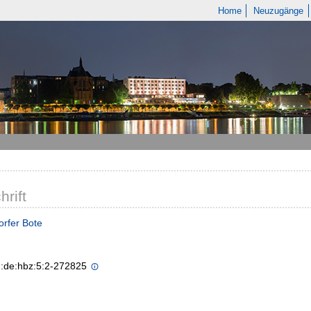
Home
Neuzugänge
hrift
rfer Bote
n:de:hbz:5:2-272825