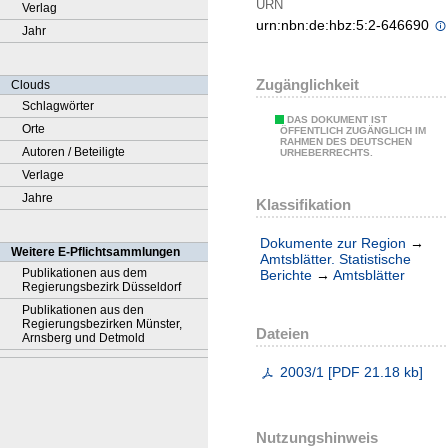
URN
Verlag
urn:nbn:de:hbz:5:2-646690
Jahr
Zugänglichkeit
Clouds
Schlagwörter
DAS DOKUMENT IST
Orte
ÖFFENTLICH ZUGÄNGLICH IM
RAHMEN DES DEUTSCHEN
Autoren / Beteiligte
URHEBERRECHTS.
Verlage
Jahre
Klassifikation
Dokumente zur Region
→
Weitere E-Pflichtsammlungen
Amtsblätter. Statistische
Publikationen aus dem
Berichte
→
Amtsblätter
Regierungsbezirk Düsseldorf
Publikationen aus den
Regierungsbezirken Münster,
Dateien
Arnsberg und Detmold
2003/1
[
PDF
21.18 kb
]
Nutzungshinweis