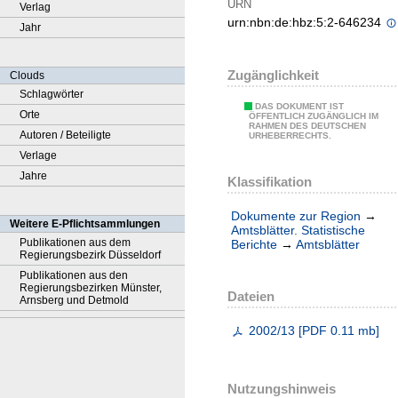
URN
Verlag
urn:nbn:de:hbz:5:2-646234
Jahr
Zugänglichkeit
Clouds
Schlagwörter
DAS DOKUMENT IST
Orte
ÖFFENTLICH ZUGÄNGLICH IM
RAHMEN DES DEUTSCHEN
Autoren / Beteiligte
URHEBERRECHTS.
Verlage
Jahre
Klassifikation
Dokumente zur Region
→
Weitere E-Pflichtsammlungen
Amtsblätter. Statistische
Publikationen aus dem
Berichte
→
Amtsblätter
Regierungsbezirk Düsseldorf
Publikationen aus den
Regierungsbezirken Münster,
Dateien
Arnsberg und Detmold
2002/13
[
PDF
0.11 mb
]
Nutzungshinweis