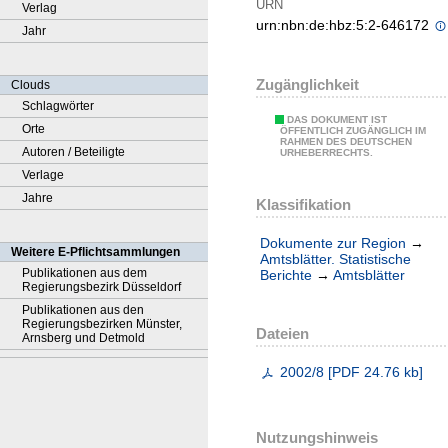
URN
Verlag
urn:nbn:de:hbz:5:2-646172
Jahr
Zugänglichkeit
Clouds
Schlagwörter
DAS DOKUMENT IST
Orte
ÖFFENTLICH ZUGÄNGLICH IM
RAHMEN DES DEUTSCHEN
Autoren / Beteiligte
URHEBERRECHTS.
Verlage
Jahre
Klassifikation
Dokumente zur Region
→
Weitere E-Pflichtsammlungen
Amtsblätter. Statistische
Publikationen aus dem
Berichte
→
Amtsblätter
Regierungsbezirk Düsseldorf
Publikationen aus den
Regierungsbezirken Münster,
Dateien
Arnsberg und Detmold
2002/8
[
PDF
24.76 kb
]
Nutzungshinweis