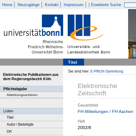
Home
Neuzugänge
Kontakt
Impressum
Erweiterte Suche
Titel
Sie sind hier:
E-Pflicht-Sammlung
Elektronische Publikationen aus
dem Regierungsbezirk Köln
Elektronische
Pflichtabgabe
Zeitschrift
Ablieferungsverfahren
Gesamttitel
Listen
FH-Mitteilungen / FH Aachen
Titel
Heft
Autor / Beteiligte
2002/8
Ort