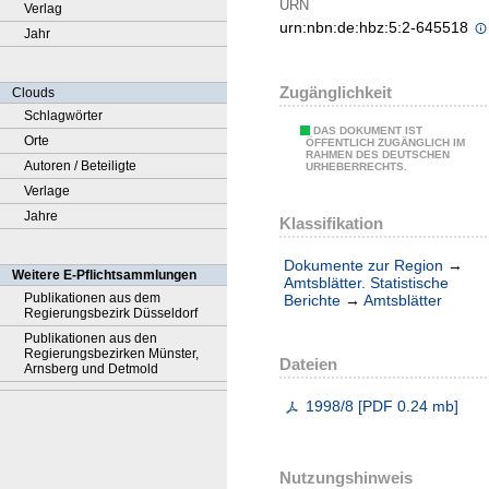
URN
Verlag
urn:nbn:de:hbz:5:2-645518
Jahr
Zugänglichkeit
Clouds
Schlagwörter
DAS DOKUMENT IST
Orte
ÖFFENTLICH ZUGÄNGLICH IM
RAHMEN DES DEUTSCHEN
Autoren / Beteiligte
URHEBERRECHTS.
Verlage
Jahre
Klassifikation
Dokumente zur Region
→
Weitere E-Pflichtsammlungen
Amtsblätter. Statistische
Publikationen aus dem
Berichte
→
Amtsblätter
Regierungsbezirk Düsseldorf
Publikationen aus den
Regierungsbezirken Münster,
Dateien
Arnsberg und Detmold
1998/8
[
PDF
0.24 mb
]
Nutzungshinweis