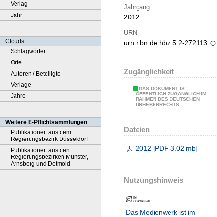
Verlag
Jahrgang
Jahr
2012
URN
Clouds
urn:nbn:de:hbz:5:2-272113
Schlagwörter
Orte
Zugänglichkeit
Autoren / Beteiligte
Verlage
DAS DOKUMENT IST
ÖFFENTLICH ZUGÄNGLICH IM
Jahre
RAHMEN DES DEUTSCHEN
URHEBERRECHTS.
Weitere E-Pflichtsammlungen
Dateien
Publikationen aus dem
Regierungsbezirk Düsseldorf
2012
[
PDF
3.02 mb
]
Publikationen aus den
Regierungsbezirken Münster,
Arnsberg und Detmold
Nutzungshinweis
Das Medienwerk ist im