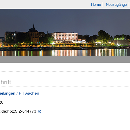
Home
Neuzugänge
hrift
eilungen / FH Aachen
28
n:de:hbz:5:2-644773