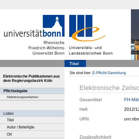
Titel
Sie sind hier:
E-Pflicht-Sammlung
Elektronische Publikationen aus
dem Regierungsbezirk Köln
Elektronische Zeitsc
Pflichtabgabe
Ablieferungsverfahren
Gesamttitel
FH-Mitt
Heft
2012/1
Listen
URN
urn:nb
Titel
Autor / Beteiligte
Ort
Zugänglichkeit