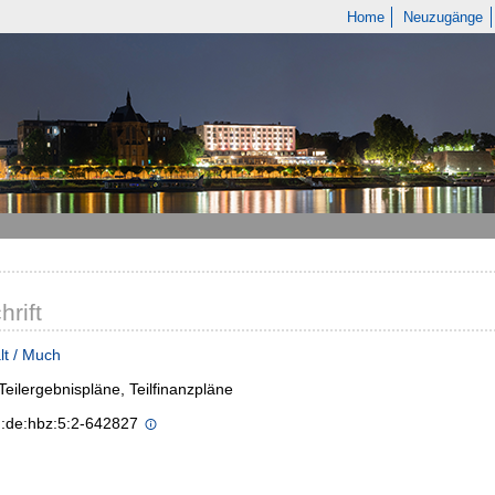
Home
Neuzugänge
hrift
lt / Much
- Teilergebnispläne, Teilfinanzpläne
n:de:hbz:5:2-642827