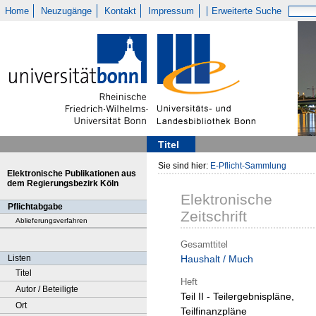
Home
Neuzugänge
Kontakt
Impressum
Erweiterte Suche
Titel
Sie sind hier:
E-Pflicht-Sammlung
Elektronische Publikationen aus
dem Regierungsbezirk Köln
Elektronische
Pflichtabgabe
Zeitschrift
Ablieferungsverfahren
Gesamttitel
Listen
Haushalt / Much
Titel
Heft
Autor / Beteiligte
Teil II - Teilergebnispläne,
Ort
Teilfinanzpläne