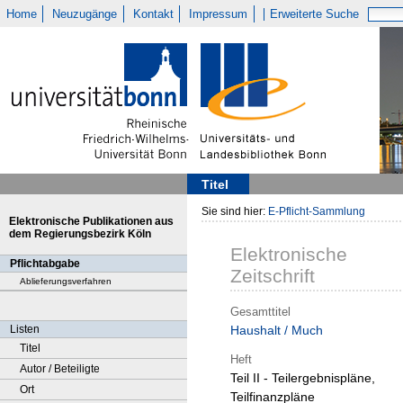
Home
Neuzugänge
Kontakt
Impressum
Erweiterte Suche
Titel
Sie sind hier:
E-Pflicht-Sammlung
Elektronische Publikationen aus
dem Regierungsbezirk Köln
Elektronische
Pflichtabgabe
Zeitschrift
Ablieferungsverfahren
Gesamttitel
Listen
Haushalt / Much
Titel
Heft
Autor / Beteiligte
Teil II - Teilergebnispläne,
Ort
Teilfinanzpläne