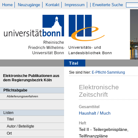
Home
Neuzugänge
Kontakt
Impressum
Erweiterte Suche
Titel
Sie sind hier:
E-Pflicht-Sammlung
Elektronische Publikationen aus
dem Regierungsbezirk Köln
Elektronische
Pflichtabgabe
Zeitschrift
Ablieferungsverfahren
Gesamttitel
Listen
Haushalt / Much
Titel
Heft
Autor / Beteiligte
Teil II - Teilergebnispläne,
Ort
Teilfinanzpläne