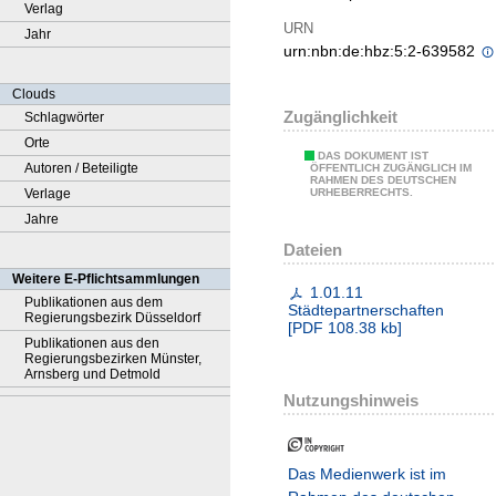
Verlag
URN
Jahr
urn:nbn:de:hbz:5:2-639582
Clouds
Zugänglichkeit
Schlagwörter
Orte
DAS DOKUMENT IST
Autoren / Beteiligte
ÖFFENTLICH ZUGÄNGLICH IM
RAHMEN DES DEUTSCHEN
Verlage
URHEBERRECHTS.
Jahre
Dateien
Weitere E-Pflichtsammlungen
1.01.11
Publikationen aus dem
Städtepartnerschaften
Regierungsbezirk Düsseldorf
[
PDF
108.38 kb
]
Publikationen aus den
Regierungsbezirken Münster,
Arnsberg und Detmold
Nutzungshinweis
Das Medienwerk ist im