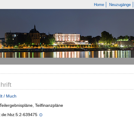
Home
Neuzugänge
hrift
lt / Much
- Teilergebnispläne, Teilfinanzpläne
n:de:hbz:5:2-639475