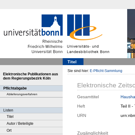
Titel
Sie sind hier:
E-Pflicht-Sammlung
Elektronische Publikationen aus
dem Regierungsbezirk Köln
Elektronische Zeitsc
Pflichtabgabe
Ablieferungsverfahren
Gesamttitel
Hausha
Heft
Teil II 
Listen
URN
urn:nb
Titel
Autor / Beteiligte
Ort
Zugänglichkeit