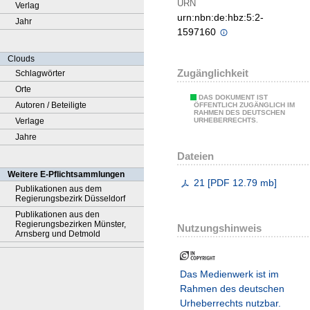
URN
Verlag
urn:nbn:de:hbz:5:2-
Jahr
1597160
Clouds
Zugänglichkeit
Schlagwörter
Orte
DAS DOKUMENT IST
Autoren / Beteiligte
ÖFFENTLICH ZUGÄNGLICH IM
RAHMEN DES DEUTSCHEN
Verlage
URHEBERRECHTS.
Jahre
Dateien
Weitere E-Pflichtsammlungen
21
[
PDF
12.79 mb
]
Publikationen aus dem
Regierungsbezirk Düsseldorf
Publikationen aus den
Regierungsbezirken Münster,
Nutzungshinweis
Arnsberg und Detmold
Das Medienwerk ist im
Rahmen des deutschen
Urheberrechts nutzbar.