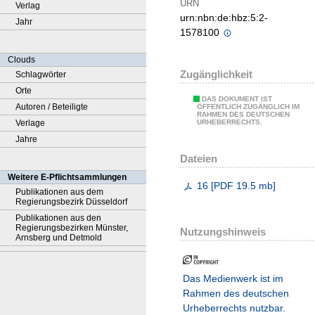
URN
Verlag
urn:nbn:de:hbz:5:2-
Jahr
1578100
Clouds
Zugänglichkeit
Schlagwörter
Orte
DAS DOKUMENT IST
Autoren / Beteiligte
ÖFFENTLICH ZUGÄNGLICH IM
RAHMEN DES DEUTSCHEN
Verlage
URHEBERRECHTS.
Jahre
Dateien
Weitere E-Pflichtsammlungen
16
[
PDF
19.5 mb
]
Publikationen aus dem
Regierungsbezirk Düsseldorf
Publikationen aus den
Regierungsbezirken Münster,
Nutzungshinweis
Arnsberg und Detmold
Das Medienwerk ist im
Rahmen des deutschen
Urheberrechts nutzbar.