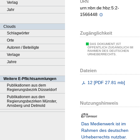
URN
Verlag
urn:nbn:de:hbz:5:2-
Jahr
1566448
Clouds
Zugänglichkeit
Schlagwörter
Orte
DAS DOKUMENT IST
Autoren / Beteiligte
ÖFFENTLICH ZUGÄNGLICH IM
RAHMEN DES DEUTSCHEN
Verlage
URHEBERRECHTS.
Jahre
Dateien
Weitere E-Pflichtsammlungen
12
[
PDF
27.81 mb
]
Publikationen aus dem
Regierungsbezirk Düsseldorf
Publikationen aus den
Regierungsbezirken Münster,
Nutzungshinweis
Arnsberg und Detmold
Das Medienwerk ist im
Rahmen des deutschen
Urheberrechts nutzbar.