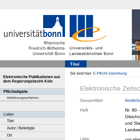
Titel
Sie sind hier:
E-Pflicht-Sammlung
Elektronische Publikationen aus
dem Regierungsbezirk Köln
Elektronische Zeitsc
Pflichtabgabe
Ablieferungsverfahren
Gesamttitel
Amtlich
Heft
Nr. 80 
Listen
Gleichs
Titel
und Sta
Autor / Beteiligte
Landwir
Ort
URN
urn:nb