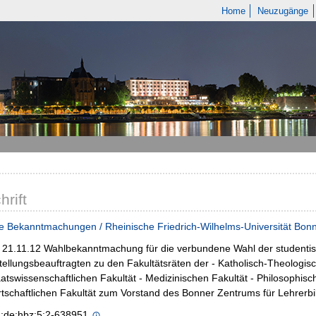
Home
Neuzugänge
hrift
e Bekanntmachungen / Rheinische Friedrich-Wilhelms-Universität Bon
- 21.11.12 Wahlbekanntmachung für die verbundene Wahl der studentis
tellungsbeauftragten zu den Fakultätsräten der - Katholisch-Theologis
atswissenschaftlichen Fakultät - Medizinischen Fakultät - Philosophisc
tschaftlichen Fakultät zum Vorstand des Bonner Zentrums für Lehrerbi
n:de:hbz:5:2-638951