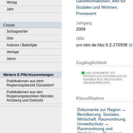
Geoinformationen, Amt für
Verlag
Soziales und Wohnen,
Jahr
Presseamt
Jahrgang
Clouds
2009
Schlagwörter
Orte
URN
urn:nbn:de:hbz:5:2-270938
Autoren / Beteiligte
Verlage
Jahre
Zugänglichkeit
DAS DOKUMENT IST
Weitere E-Pflichtsammlungen
ÖFFENTLICH ZUGÄNGLICH IM
RAHMEN DES DEUTSCHEN
Publikationen aus dem
URHEBERRECHTS.
Regierungsbezirk Düsseldorf
Publikationen aus den
Regierungsbezirken Münster,
Klassifikation
Arnsberg und Detmold
Dokumente zur Region
→
Bevölkerung. Soziales.
Wirtschaft. Raumordnung.
Umweltschutz
→
Raumordnung und