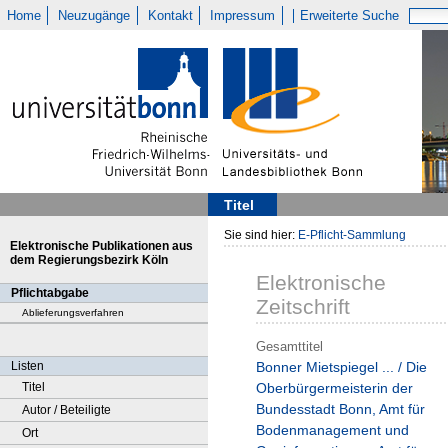
Home
Neuzugänge
Kontakt
Impressum
Erweiterte Suche
Titel
Sie sind hier:
E-Pflicht-Sammlung
Elektronische Publikationen aus
dem Regierungsbezirk Köln
Elektronische
Pflichtabgabe
Zeitschrift
Ablieferungsverfahren
Gesamttitel
Listen
Bonner Mietspiegel ... / Die
Titel
Oberbürgermeisterin der
Bundesstadt Bonn, Amt für
Autor / Beteiligte
Bodenmanagement und
Ort