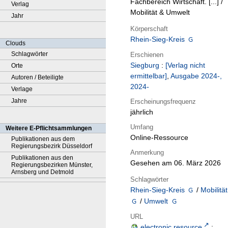
Fachbereich Wirtschaft. [...] /
Verlag
Mobilität & Umwelt
Jahr
Körperschaft
Rhein-Sieg-Kreis
Clouds
Schlagwörter
Erschienen
Siegburg
:
[Verlag nicht
Orte
ermittelbar]
,
Ausgabe 2024-,
Autoren / Beteiligte
2024-
Verlage
Jahre
Erscheinungsfrequenz
jährlich
Umfang
Weitere E-Pflichtsammlungen
Online-Ressource
Publikationen aus dem
Regierungsbezirk Düsseldorf
Anmerkung
Publikationen aus den
Gesehen am 06. März 2026
Regierungsbezirken Münster,
Arnsberg und Detmold
Schlagwörter
Rhein-Sieg-Kreis
/
Mobilität
/
Umwelt
URL
electronic resource
;