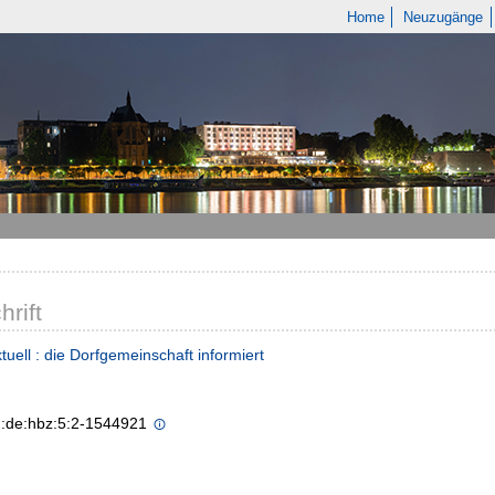
Home
Neuzugänge
hrift
tuell : die Dorfgemeinschaft informiert
n:de:hbz:5:2-1544921