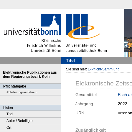
Titel
Sie sind hier:
E-Pflicht-Sammlung
Elektronische Publikationen aus
dem Regierungsbezirk Köln
Elektronische Zeitsc
Pflichtabgabe
Ablieferungsverfahren
Gesamttitel
Esch ak
Jahrgang
2022
Listen
URN
urn:nb
Titel
Autor / Beteiligte
Ort
Zugänglichkeit