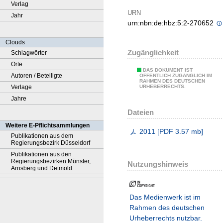
Verlag
URN
Jahr
urn:nbn:de:hbz:5:2-270652
Clouds
Zugänglichkeit
Schlagwörter
Orte
DAS DOKUMENT IST
Autoren / Beteiligte
ÖFFENTLICH ZUGÄNGLICH IM
RAHMEN DES DEUTSCHEN
Verlage
URHEBERRECHTS.
Jahre
Dateien
Weitere E-Pflichtsammlungen
2011
[
PDF
3.57 mb
]
Publikationen aus dem
Regierungsbezirk Düsseldorf
Publikationen aus den
Regierungsbezirken Münster,
Nutzungshinweis
Arnsberg und Detmold
Das Medienwerk ist im
Rahmen des deutschen
Urheberrechts nutzbar.