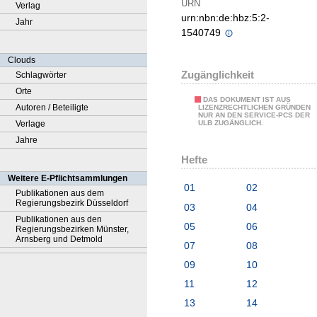
URN
Verlag
urn:nbn:de:hbz:5:2-
Jahr
1540749
Clouds
Zugänglichkeit
Schlagwörter
Orte
DAS DOKUMENT IST AUS
Autoren / Beteiligte
LIZENZRECHTLICHEN GRÜNDEN
NUR AN DEN SERVICE-PCS DER
Verlage
ULB ZUGÄNGLICH.
Jahre
Hefte
Weitere E-Pflichtsammlungen
01
02
Publikationen aus dem
Regierungsbezirk Düsseldorf
03
04
Publikationen aus den
05
06
Regierungsbezirken Münster,
Arnsberg und Detmold
07
08
09
10
11
12
13
14