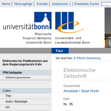
Home
Neuzugänge
Kontakt
Impressum
Erweiterte Suche
Titel
Sie sind hier:
E-Pflicht-Sammlung
Elektronische Publikationen aus
dem Regierungsbezirk Köln
Elektronische
Pflichtabgabe
Zeitschrift
Ablieferungsverfahren
Gesamttitel
Listen
Amtsblatt / Stadt Hürth
Titel
Heft
Autor / Beteiligte
Nr. 35
Ort