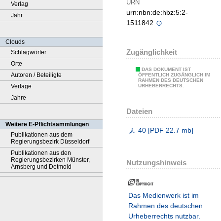
URN
Verlag
urn:nbn:de:hbz:5:2-
Jahr
1511842
Clouds
Zugänglichkeit
Schlagwörter
Orte
DAS DOKUMENT IST
Autoren / Beteiligte
ÖFFENTLICH ZUGÄNGLICH IM
RAHMEN DES DEUTSCHEN
Verlage
URHEBERRECHTS.
Jahre
Dateien
Weitere E-Pflichtsammlungen
40
[
PDF
22.7 mb
]
Publikationen aus dem
Regierungsbezirk Düsseldorf
Publikationen aus den
Regierungsbezirken Münster,
Nutzungshinweis
Arnsberg und Detmold
Das Medienwerk ist im
Rahmen des deutschen
Urheberrechts nutzbar.