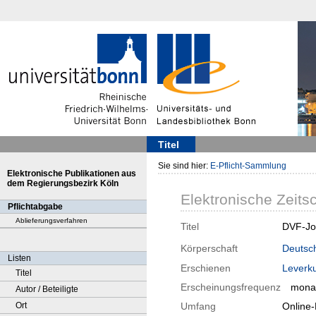
Titel
Sie sind hier:
E-Pflicht-Sammlung
Elektronische Publikationen aus
dem Regierungsbezirk Köln
Elektronische Zeitsc
Pflichtabgabe
Ablieferungsverfahren
Titel
DVF-Jou
Körperschaft
Deutsch
Listen
Erschienen
Leverk
Titel
Erscheinungsfrequenz
monat
Autor / Beteiligte
Ort
Umfang
Online