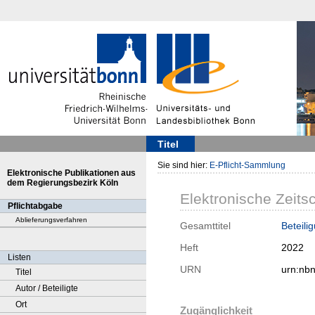
Titel
Sie sind hier:
E-Pflicht-Sammlung
Elektronische Publikationen aus
dem Regierungsbezirk Köln
Elektronische Zeitsc
Pflichtabgabe
Ablieferungsverfahren
Gesamttitel
Beteili
Heft
2022
Listen
URN
urn:nb
Titel
Autor / Beteiligte
Ort
Zugänglichkeit