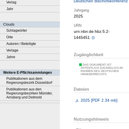
Deutschen Bischofskonferenz
Verlag
Jahr
Jahrgang
2025
Clouds
URN
Schlagwörter
urn:nbn:de:hbz:5:2-
Orte
1445451
Autoren / Beteiligte
Verlage
Zugänglichkeit
Jahre
DAS DOKUMENT IST
ÖFFENTLICH ZUGÄNGLICH IM
RAHMEN DES DEUTSCHEN
Weitere E-Pflichtsammlungen
URHEBERRECHTS.
Publikationen aus dem
Regierungsbezirk Düsseldorf
Dateien
Publikationen aus den
Regierungsbezirken Münster,
Arnsberg und Detmold
2025
[
PDF
2.34 mb
]
Nutzungshinweis