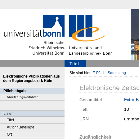
Titel
Sie sind hier:
E-Pflicht-Sammlung
Elektronische Publikationen aus
dem Regierungsbezirk Köln
Elektronische Zeitsc
Pflichtabgabe
Ablieferungsverfahren
Gesamttitel
Extra-Bl
Heft
10
Listen
URN
urn:nb
Titel
Autor / Beteiligte
Ort
Zugänglichkeit