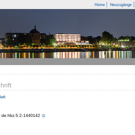
Home
Neuzugänge
hrift
att
n:de:hbz:5:2-1440142