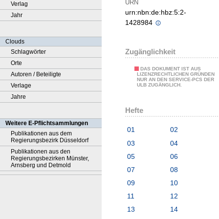
URN
Verlag
urn:nbn:de:hbz:5:2-
Jahr
1428984
Clouds
Zugänglichkeit
Schlagwörter
Orte
DAS DOKUMENT IST AUS
Autoren / Beteiligte
LIZENZRECHTLICHEN GRÜNDEN
NUR AN DEN SERVICE-PCS DER
Verlage
ULB ZUGÄNGLICH.
Jahre
Hefte
Weitere E-Pflichtsammlungen
01
02
Publikationen aus dem
Regierungsbezirk Düsseldorf
03
04
Publikationen aus den
05
06
Regierungsbezirken Münster,
Arnsberg und Detmold
07
08
09
10
11
12
13
14