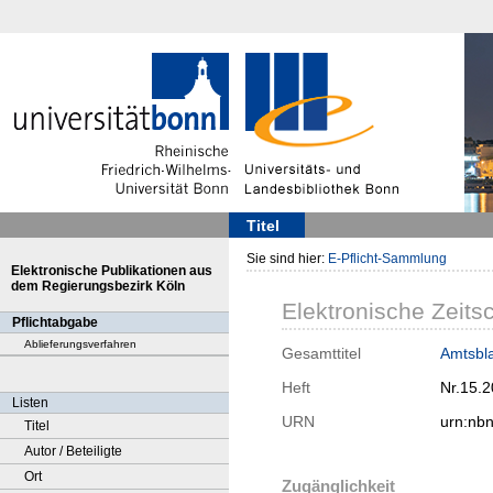
Titel
Sie sind hier:
E-Pflicht-Sammlung
Elektronische Publikationen aus
dem Regierungsbezirk Köln
Elektronische Zeitsc
Pflichtabgabe
Ablieferungsverfahren
Gesamttitel
Amtsbla
Heft
Nr.15.
Listen
URN
urn:nb
Titel
Autor / Beteiligte
Ort
Zugänglichkeit