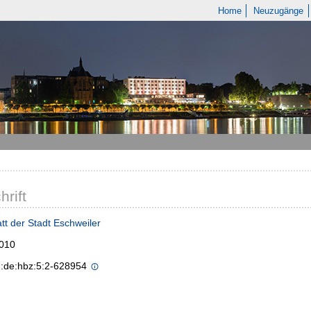
Home
Neuzugänge
hrift
tt der Stadt Eschweiler
2010
n:de:hbz:5:2-628954