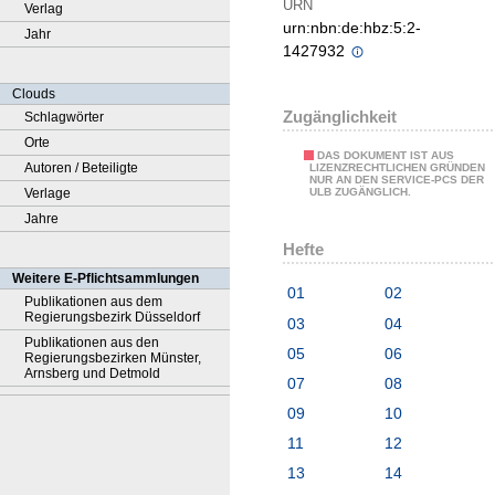
URN
Verlag
urn:nbn:de:hbz:5:2-
Jahr
1427932
Clouds
Zugänglichkeit
Schlagwörter
Orte
DAS DOKUMENT IST AUS
Autoren / Beteiligte
LIZENZRECHTLICHEN GRÜNDEN
NUR AN DEN SERVICE-PCS DER
Verlage
ULB ZUGÄNGLICH.
Jahre
Hefte
Weitere E-Pflichtsammlungen
01
02
Publikationen aus dem
Regierungsbezirk Düsseldorf
03
04
Publikationen aus den
05
06
Regierungsbezirken Münster,
Arnsberg und Detmold
07
08
09
10
11
12
13
14