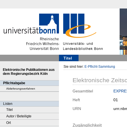
Titel
Sie sind hier:
E-Pflicht-Sammlung
Elektronische Publikationen aus
dem Regierungsbezirk Köln
Elektronische Zeitsc
Pflichtabgabe
Ablieferungsverfahren
Gesamttitel
EXPRES
Heft
01
Listen
URN
urn:nb
Titel
Autor / Beteiligte
Ort
Zugänglichkeit