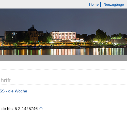
Home
Neuzugänge
hrift
S - die Woche
n:de:hbz:5:2-1425746