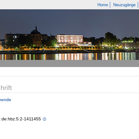
Home
Neuzugänge
hrift
nende
n:de:hbz:5:2-1411455