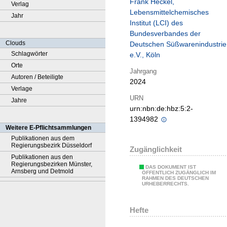
Frank Heckel,
Verlag
Lebensmittelchemisches
Jahr
Institut (LCI) des
Bundesverbandes der
Clouds
Deutschen Süßwarenindustrie
Schlagwörter
e.V., Köln
Orte
Jahrgang
Autoren / Beteiligte
2024
Verlage
URN
Jahre
urn:nbn:de:hbz:5:2-
1394982
Weitere E-Pflichtsammlungen
Publikationen aus dem
Regierungsbezirk Düsseldorf
Zugänglichkeit
Publikationen aus den
Regierungsbezirken Münster,
DAS DOKUMENT IST
Arnsberg und Detmold
ÖFFENTLICH ZUGÄNGLICH IM
RAHMEN DES DEUTSCHEN
URHEBERRECHTS.
Hefte