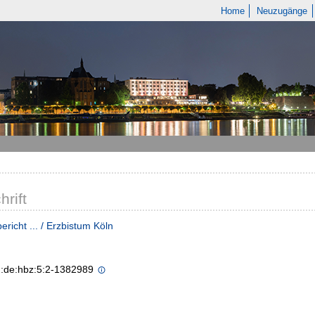
Home
Neuzugänge
hrift
ericht ... / Erzbistum Köln
n:de:hbz:5:2-1382989