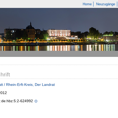
Home
Neuzugänge
hrift
tt / Rhein-Erft-Kreis, Der Landrat
2012
n:de:hbz:5:2-624992