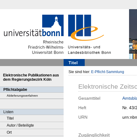
Titel
Sie sind hier:
E-Pflicht-Sammlung
Elektronische Publikationen aus
dem Regierungsbezirk Köln
Elektronische Zeitsc
Pflichtabgabe
Ablieferungsverfahren
Gesamttitel
Amtsbla
Heft
Nr. 43/
Listen
URN
urn:nb
Titel
Autor / Beteiligte
Ort
Zugänglichkeit