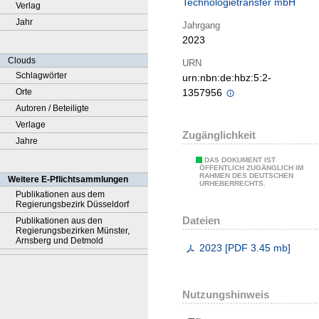
Technologietransfer mbH
Verlag
Jahr
Jahrgang
2023
Clouds
URN
Schlagwörter
urn:nbn:de:hbz:5:2-
Orte
1357956
Autoren / Beteiligte
Verlage
Zugänglichkeit
Jahre
DAS DOKUMENT IST
ÖFFENTLICH ZUGÄNGLICH IM
RAHMEN DES DEUTSCHEN
Weitere E-Pflichtsammlungen
URHEBERRECHTS.
Publikationen aus dem
Regierungsbezirk Düsseldorf
Dateien
Publikationen aus den
Regierungsbezirken Münster,
Arnsberg und Detmold
2023
[
PDF
3.45 mb
]
Nutzungshinweis