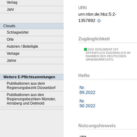
Verlag
URN
Jahr
urn:nbn:de:hbz:5:2-
1357892
Clouds
Schlagwörter
Zugänglichkeit
Orte
Autoren / Beteiligte
DAS DOKUMENT IST
ÖFFENTLICH ZUGÄNGLICH IM
Verlage
RAHMEN DES DEUTSCHEN
URHEBERRECHTS.
Jahre
Hefte
Weitere E-Pflichtsammlungen
Publikationen aus dem
Nr.
Regierungsbezirk Düsseldorf
89.2022
Publikationen aus den
Regierungsbezirken Münster,
Nr.
Arnsberg und Detmold
90.2022
Nutzungshinweis