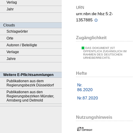
Verlag
URN
Jahr
urn:nbn:de:hbz:5:2-
1357885
Clouds
Schlagwörter
Zugänglichkeit
Orte
Autoren / Beteiligte
DAS DOKUMENT IST
ÖFFENTLICH ZUGÄNGLICH IM
Verlage
RAHMEN DES DEUTSCHEN
URHEBERRECHTS.
Jahre
Hefte
Weitere E-Pflichtsammlungen
Publikationen aus dem
Nr.
Regierungsbezirk Düsseldorf
86.2020
Publikationen aus den
Regierungsbezirken Münster,
Nr.87.2020
Arnsberg und Detmold
Nutzungshinweis