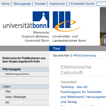
Home
Neuzugänge
Kontakt
Impressum
Erweiterte Suche
Titel
Sie sind hier:
E-Pflicht-Sammlung
Elektronische Publikationen aus
dem Regierungsbezirk Köln
Elektronische
Pflichtabgabe
Zeitschrift
Ablieferungsverfahren
Gesamttitel
Listen
Tankstop : das eft-
Titel
Fachmagazin für Tankstelle
und Mittelstand / Herausgeber
Autor / Beteiligte
und Verlag:
Ort