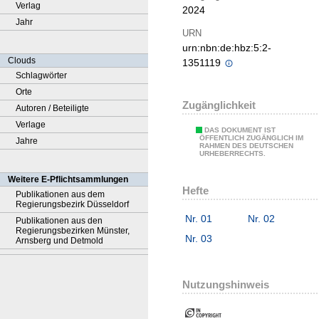
Verlag
2024
Jahr
URN
urn:nbn:de:hbz:5:2-
Clouds
1351119
Schlagwörter
Orte
Zugänglichkeit
Autoren / Beteiligte
Verlage
DAS DOKUMENT IST
ÖFFENTLICH ZUGÄNGLICH IM
Jahre
RAHMEN DES DEUTSCHEN
URHEBERRECHTS.
Weitere E-Pflichtsammlungen
Hefte
Publikationen aus dem
Regierungsbezirk Düsseldorf
Nr. 01
Nr. 02
Publikationen aus den
Regierungsbezirken Münster,
Nr. 03
Arnsberg und Detmold
Nutzungshinweis