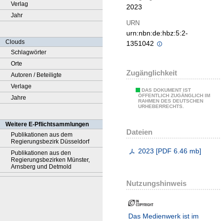
Verlag
2023
Jahr
URN
urn:nbn:de:hbz:5:2-
Clouds
1351042
Schlagwörter
Orte
Zugänglichkeit
Autoren / Beteiligte
Verlage
DAS DOKUMENT IST
ÖFFENTLICH ZUGÄNGLICH IM
Jahre
RAHMEN DES DEUTSCHEN
URHEBERRECHTS.
Weitere E-Pflichtsammlungen
Dateien
Publikationen aus dem
Regierungsbezirk Düsseldorf
2023
[
PDF
6.46 mb
]
Publikationen aus den
Regierungsbezirken Münster,
Arnsberg und Detmold
Nutzungshinweis
Das Medienwerk ist im